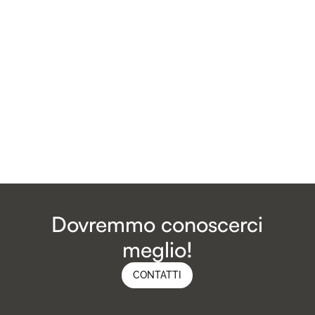
Fate carriera con noi.
Sun Tech è sempre alla ricerca di talenti speciali
che, come noi, desiderano rendere il mondo un
posto migliore e che vogliono fare la differenza
con la propria energia. Candidatevi ora!
ANNUNCI
Dovremmo conoscerci
meglio!
CONTATTI