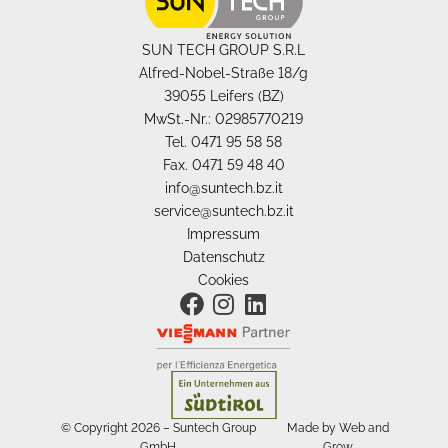
SUN TECH GROUP S.R.L
Alfred-Nobel-Straße 18/g
39055 Leifers (BZ)
MwSt.-Nr.: 02985770219
Tel. 0471 95 58 58
Fax. 0471 59 48 40
info@suntech.bz.it
service@suntech.bz.it
Impressum
Datenschutz
Cookies
© Copyright 2026 – Suntech Group
Made by Web and
GmbH
Grow