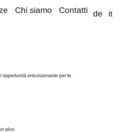
ze
Chi siamo
Contatti
de
it
n’opportunità entusiasmante per te.
un plus.