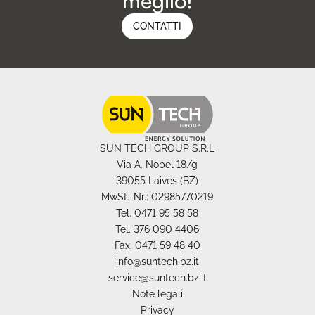
meglio!
CONTATTI
SUN TECH GROUP S.R.L
Via A. Nobel 18/g
39055 Laives (BZ)
MwSt.-Nr.: 02985770219
Tel. 0471 95 58 58
Tel. 376 090 4406
Fax. 0471 59 48 40
info@suntech.bz.it
service@suntech.bz.it
Note legali
Privacy