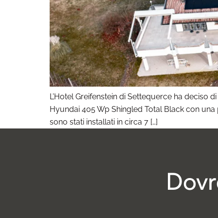
L’Hotel Greifenstein di Settequerce ha deciso di af
Hyundai 405 Wp Shingled Total Black con una po
sono stati installati in circa 7 […]
Dovr