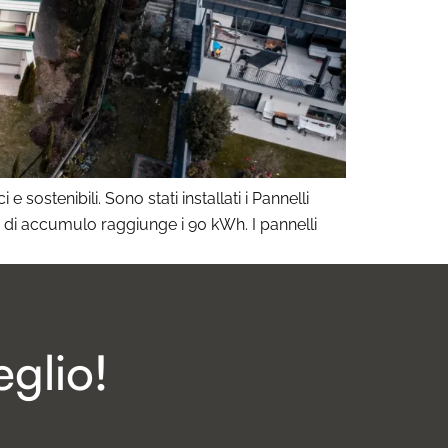
 sostenibili. Sono stati installati i Pannelli
 di accumulo raggiunge i 90 kWh. I pannelli
glio!