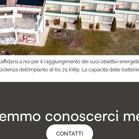
fidarsi a noi per il raggiungimento dei suoi obiettivi energetici e
tenza dell’impianto di 60,75 kWp. La capacità delle batterie
emmo conoscerci me
CONTATTI